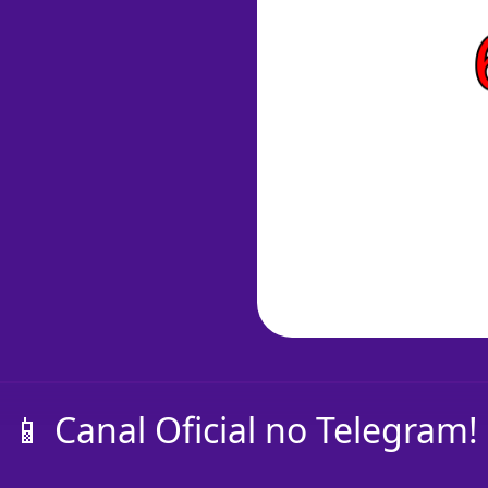
📱 Canal Oficial no Telegram!