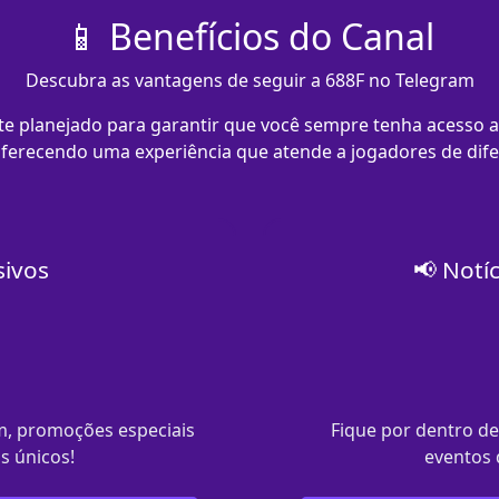
📱 Benefícios do Canal
Descubra as vantagens de seguir a 688F no Telegram
e planejado para garantir que você sempre tenha acesso ao
, oferecendo uma experiência que atende a jogadores de dife
sivos
📢 Notí
m, promoções especiais
Fique por dentro d
s únicos!
eventos 