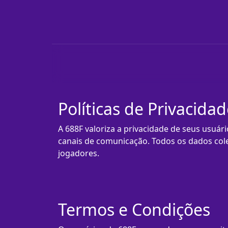
Políticas de Privacida
A 688F valoriza a privacidade de seus usuá
canais de comunicação. Todos os dados cole
jogadores.
Termos e Condições