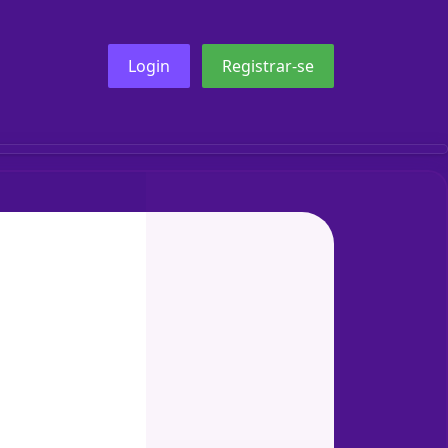
Login
Registrar-se