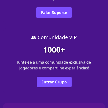
Falar Suporte
👥 Comunidade VIP
1000+
Junte-se a uma comunidade exclusiva de
jogadores e compartilhe experiências!
Entrar Grupo