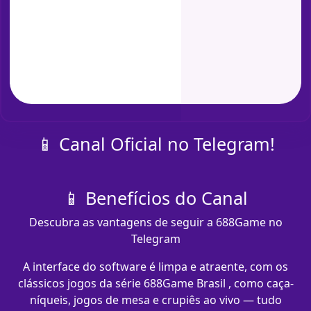
📱 Canal Oficial no Telegram!
📱 Benefícios do Canal
Descubra as vantagens de seguir a 688Game no
Telegram
A interface do software é limpa e atraente, com os
clássicos jogos da série 688Game Brasil , como caça-
níqueis, jogos de mesa e crupiês ao vivo — tudo