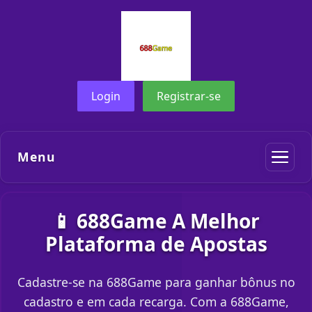
Login
Registrar-se
Menu
📱 688Game A Melhor
Plataforma de Apostas
Cadastre-se na 688Game para ganhar bônus no
cadastro e em cada recarga. Com a 688Game,