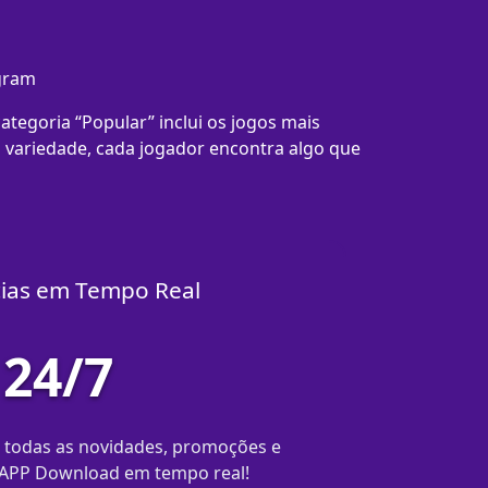
gram
egoria “Popular” inclui os jogos mais
a variedade, cada jogador encontra algo que
cias em Tempo Real
24/7
e todas as novidades, promoções e
 APP Download em tempo real!