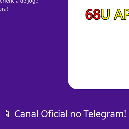
eriência de jogo
ora!
📱 Canal Oficial no Telegram!