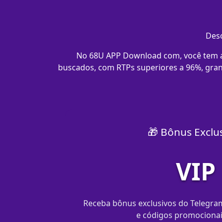
Des
No 68U APP Download com​, você tem a
buscados, com RTPs superiores a 96%, grand
🎁 Bônus Exclu
VIP
Receba bônus exclusivos do Telegra
e códigos promocionai