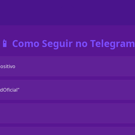
📱 Como Seguir no Telegram
ositivo
Oficial"