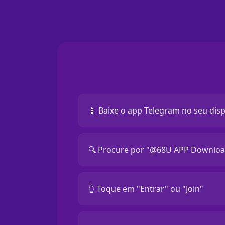
📱 Baixe o app Telegram no seu disp
🔍 Procure por "@68U APP Download
👆 Toque em "Entrar" ou "Join"