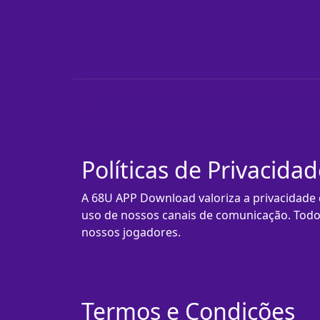
Políticas de Privacida
A 68U APP Download valoriza a privacidade
uso de nossos canais de comunicação. Todos
nossos jogadores.
Termos e Condições