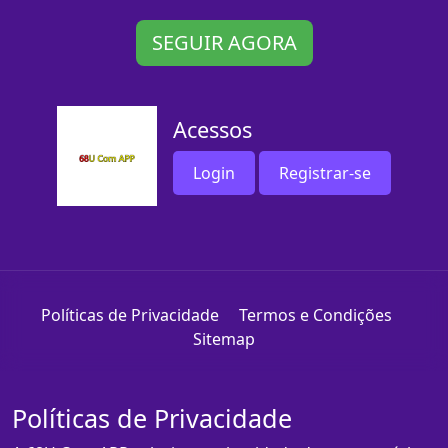
SEGUIR AGORA
Acessos
Login
Registrar-se
Políticas de Privacidade
Termos e Condições
Sitemap
Políticas de Privacidade