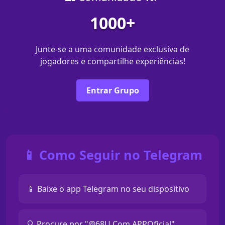
1000+
Junte-se a uma comunidade exclusiva de
jogadores e compartilhe experiências!
Entrar Grupo
📱 Como Seguir no Telegram
📱 Baixe o app Telegram no seu dispositivo
🔍 Procure por "@68U Com APPOficial"