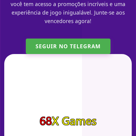
você tem acesso a promoções incríveis e uma
experiência de jogo inigualável. Junte-se aos
vencedores agora!
SEGUIR NO TELEGRAM