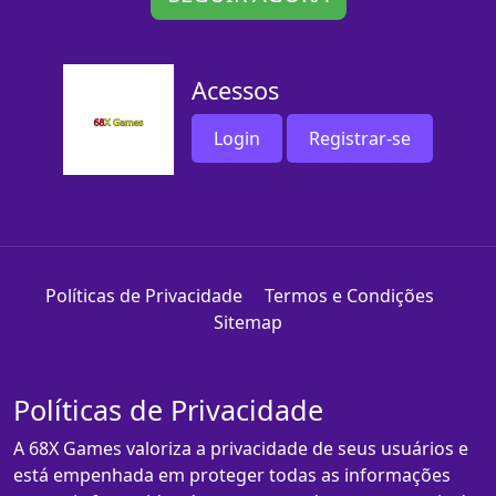
Acessos
Login
Registrar-se
Políticas de Privacidade
Termos e Condições
Sitemap
Políticas de Privacidade
A 68X Games valoriza a privacidade de seus usuários e
está empenhada em proteger todas as informações