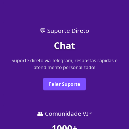
💬 Suporte Direto
Chat
Suporte direto via Telegram, respostas rápidas e
atendimento personalizado!
Falar Suporte
👥 Comunidade VIP
1000+