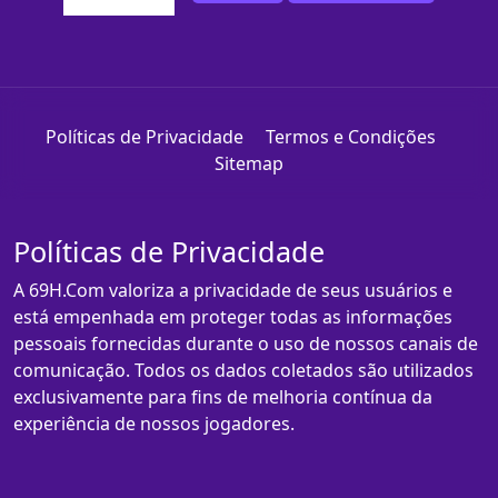
Políticas de Privacidade
Termos e Condições
Sitemap
Políticas de Privacidade
A 69H.Com valoriza a privacidade de seus usuários e
está empenhada em proteger todas as informações
pessoais fornecidas durante o uso de nossos canais de
comunicação. Todos os dados coletados são utilizados
exclusivamente para fins de melhoria contínua da
experiência de nossos jogadores.