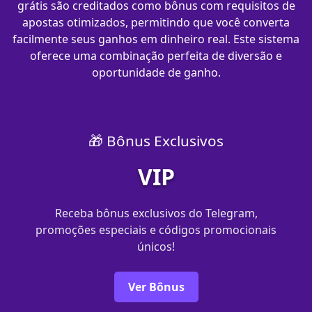
grátis são creditados como bônus com requisitos de
apostas otimizados, permitindo que você converta
facilmente seus ganhos em dinheiro real. Este sistema
oferece uma combinação perfeita de diversão e
oportunidade de ganho.
🎁 Bônus Exclusivos
VIP
Receba bônus exclusivos do Telegram,
promoções especiais e códigos promocionais
únicos!
Ver Bônus