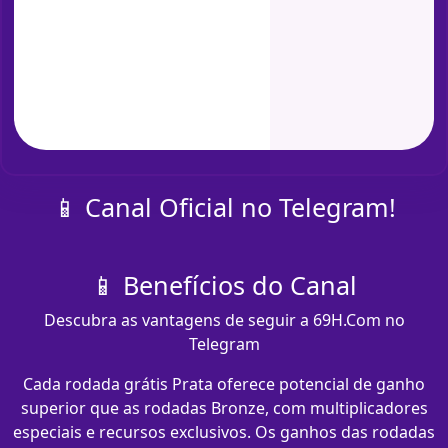
📱 Canal Oficial no Telegram!
📱 Benefícios do Canal
Descubra as vantagens de seguir a 69H.Com no
Telegram
Cada rodada grátis Prata oferece potencial de ganho
superior que as rodadas Bronze, com multiplicadores
especiais e recursos exclusivos. Os ganhos das rodadas