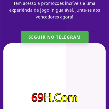
tem acesso a promoções incríveis e uma
experiência de jogo inigualável. Junte-se aos
vencedores agora!
SEGUIR NO TELEGRAM