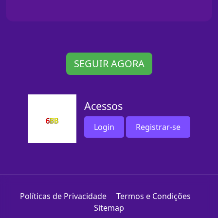
SEGUIR AGORA
Acessos
Login
Registrar-se
Políticas de Privacidade
Termos e Condições
Sitemap