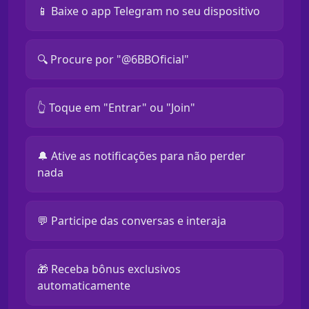
📱 Baixe o app Telegram no seu dispositivo
🔍 Procure por "@6BBOficial"
👆 Toque em "Entrar" ou "Join"
🔔 Ative as notificações para não perder
nada
💬 Participe das conversas e interaja
🎁 Receba bônus exclusivos
automaticamente