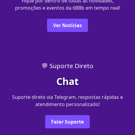
Fique por dentro de todas as novidades,
promoções e eventos da 6BBb em tempo real!
Ver Notícias
💬 Suporte Direto
Chat
Suporte direto via Telegram, respostas rápidas e
atendimento personalizado!
Falar Suporte