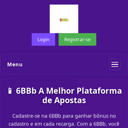
Login
Registrar-se
Menu
📱 6BBb A Melhor Plataforma
de Apostas
Cadastre-se na 6BBb para ganhar bônus no
cadastro e em cada recarga. Com a 6BBb, você