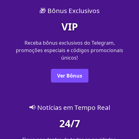
🎁 Bônus Exclusivos
VIP
Receba bônus exclusivos do Telegram,
promoções especiais e códigos promocionais
únicos!
Ver Bônus
📢 Notícias em Tempo Real
24/7