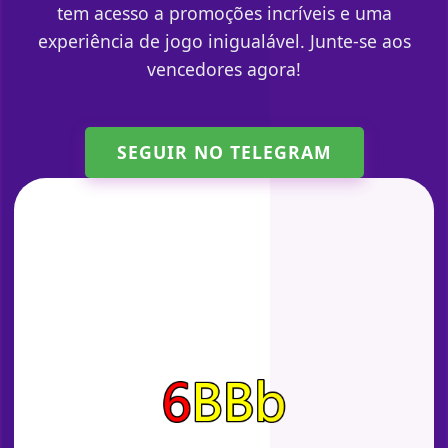
tem acesso a promoções incríveis e uma
experiência de jogo inigualável. Junte-se aos
vencedores agora!
SEGUIR NO TELEGRAM