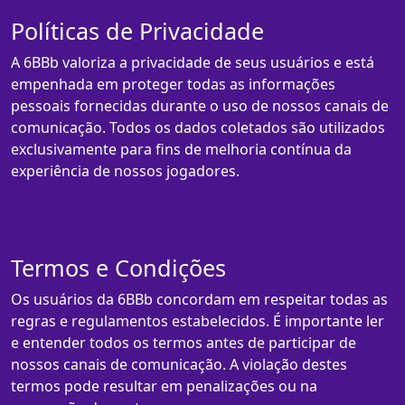
Políticas de Privacidade
A 6BBb valoriza a privacidade de seus usuários e está
empenhada em proteger todas as informações
pessoais fornecidas durante o uso de nossos canais de
comunicação. Todos os dados coletados são utilizados
exclusivamente para fins de melhoria contínua da
experiência de nossos jogadores.
Termos e Condições
Os usuários da 6BBb concordam em respeitar todas as
regras e regulamentos estabelecidos. É importante ler
e entender todos os termos antes de participar de
nossos canais de comunicação. A violação destes
termos pode resultar em penalizações ou na