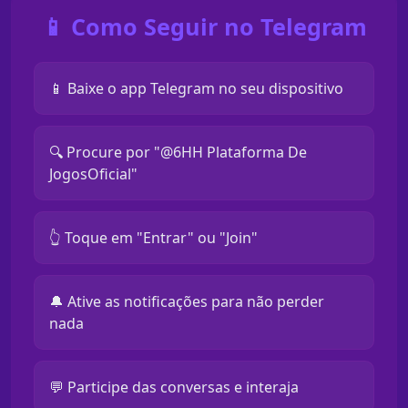
📱 Como Seguir no Telegram
📱 Baixe o app Telegram no seu dispositivo
🔍 Procure por "@6HH Plataforma De
JogosOficial"
👆 Toque em "Entrar" ou "Join"
🔔 Ative as notificações para não perder
nada
💬 Participe das conversas e interaja