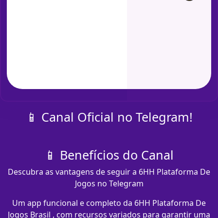
📱 Canal Oficial no Telegram!
📱 Benefícios do Canal
Descubra as vantagens de seguir a 6HH Plataforma De
Jogos no Telegram
Um app funcional e completo da 6HH Plataforma De
Jogos Brasil , com recursos variados para garantir uma