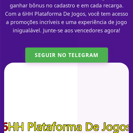
ganhar bônus no cadastro e em cada recarga.
Com a 6HH Plataforma De Jogos, você tem acesso
a promoções incríveis e uma experiência de jogo
inigualável. Junte-se aos vencedores agora!
SEGUIR NO TELEGRAM