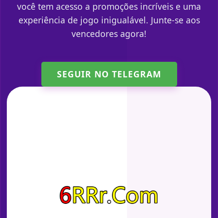
você tem acesso a promoções incríveis e uma
experiência de jogo inigualável. Junte-se aos
vencedores agora!
SEGUIR NO TELEGRAM