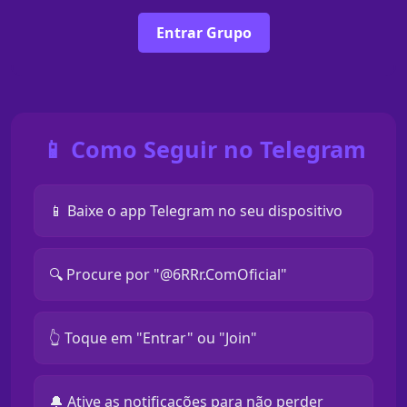
Entrar Grupo
📱 Como Seguir no Telegram
📱 Baixe o app Telegram no seu dispositivo
🔍 Procure por "@6RRr.ComOficial"
👆 Toque em "Entrar" ou "Join"
🔔 Ative as notificações para não perder