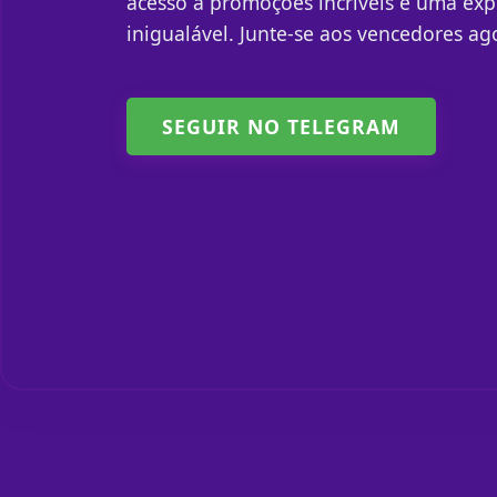
acesso a promoções incríveis e uma exp
inigualável. Junte-se aos vencedores ag
SEGUIR NO TELEGRAM