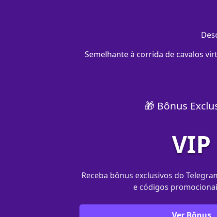
Desc
Semelhante à corrida de cavalos vir
🎁 Bônus Exclu
VIP
Receba bônus exclusivos do Telegra
e códigos promocionai
Ver Bônus