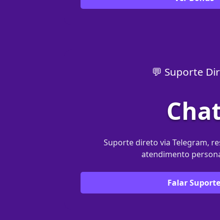
💬 Suporte Di
Cha
Suporte direto via Telegram, r
atendimento persona
Falar Suport