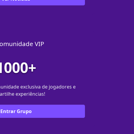
Comunidade VIP
1000+
unidade exclusiva de jogadores e
rtilhe experiências!
Entrar Grupo