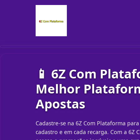
📱 6Z Com Plata
Melhor Platafor
Apostas
Cadastre-se na 6Z Com Plataforma par
cadastro e em cada recarga. Com a 6Z 