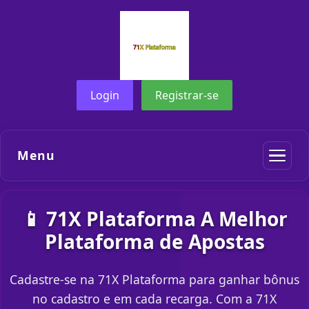
Login
Registrar-se
Menu
📱 71X Plataforma A Melhor
Plataforma de Apostas
Cadastre-se na 71X Plataforma para ganhar bônus
no cadastro e em cada recarga. Com a 71X