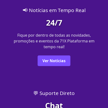
📢 Notícias em Tempo Real
24/7
Fique por dentro de todas as novidades,
promoções e eventos da 71X Plataforma em
tempo real!
Ver Notícias
💬 Suporte Direto
Chat