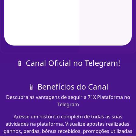
📱 Canal Oficial no Telegram!
📱 Benefícios do Canal
Descubra as vantagens de seguir a 71X Plataforma no
Telegram
Acesse um histórico completo de todas as suas
atividades na plataforma. Visualize apostas realizadas,
ganhos, perdas, bônus recebidos, promoções utilizadas