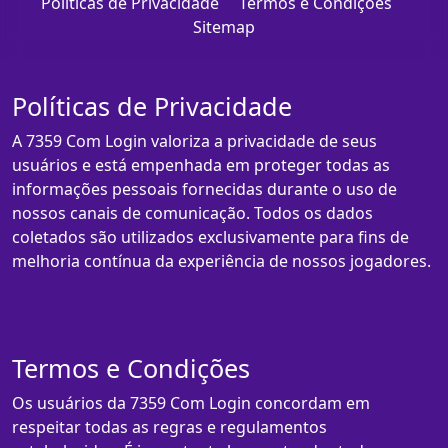
Políticas de Privacidade
Termos e Condições
Sitemap
Políticas de Privacidade
A 7359 Com Login valoriza a privacidade de seus
usuários e está empenhada em proteger todas as
informações pessoais fornecidas durante o uso de
nossos canais de comunicação. Todos os dados
coletados são utilizados exclusivamente para fins de
melhoria contínua da experiência de nossos jogadores.
Termos e Condições
Os usuários da 7359 Com Login concordam em
respeitar todas as regras e regulamentos