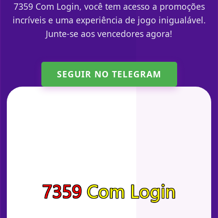
7359 Com Login, você tem acesso a promoções
incríveis e uma experiência de jogo inigualável.
Junte-se aos vencedores agora!
SEGUIR NO TELEGRAM