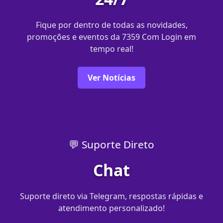
Fique por dentro de todas as novidades,
promoções e eventos da 7359 Com Login em
tempo real!
Ver Notícias
💬 Suporte Direto
Chat
Suporte direto via Telegram, respostas rápidas e
atendimento personalizado!