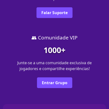
Falar Suporte
👥 Comunidade VIP
1000+
Junte-se a uma comunidade exclusiva de
jogadores e compartilhe experiências!
Entrar Grupo