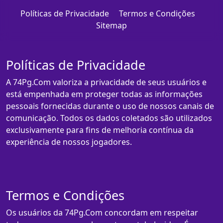
Políticas de Privacidade
Termos e Condições
Sitemap
Políticas de Privacidade
A 74Pg.Com valoriza a privacidade de seus usuários e
está empenhada em proteger todas as informações
pessoais fornecidas durante o uso de nossos canais de
comunicação. Todos os dados coletados são utilizados
exclusivamente para fins de melhoria contínua da
experiência de nossos jogadores.
Termos e Condições
Os usuários da 74Pg.Com concordam em respeitar