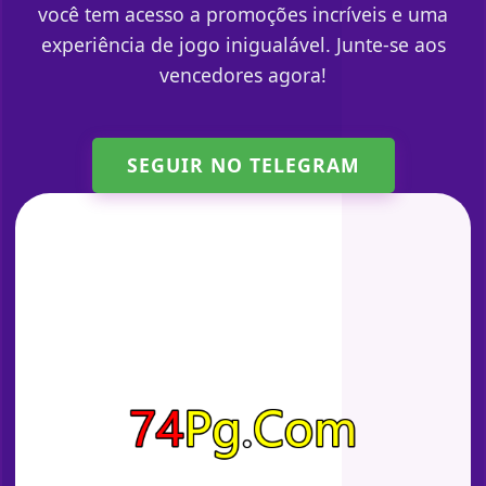
você tem acesso a promoções incríveis e uma
experiência de jogo inigualável. Junte-se aos
vencedores agora!
SEGUIR NO TELEGRAM