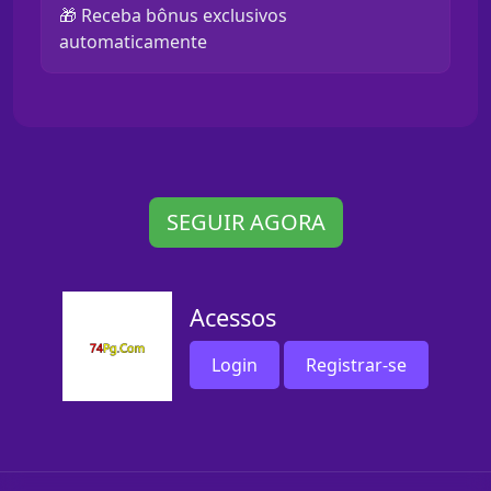
🎁 Receba bônus exclusivos
automaticamente
SEGUIR AGORA
Acessos
Login
Registrar-se