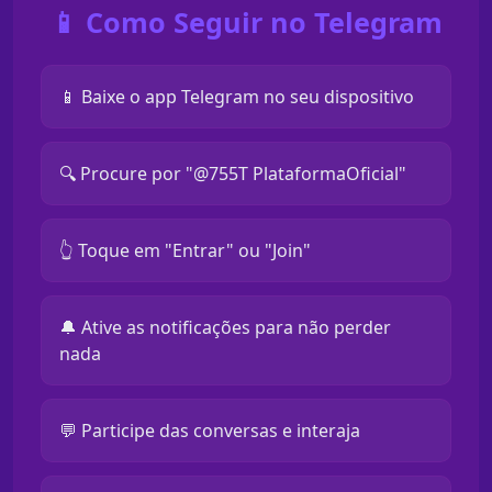
📱 Como Seguir no Telegram
📱 Baixe o app Telegram no seu dispositivo
🔍 Procure por "@755T PlataformaOficial"
👆 Toque em "Entrar" ou "Join"
🔔 Ative as notificações para não perder
nada
💬 Participe das conversas e interaja