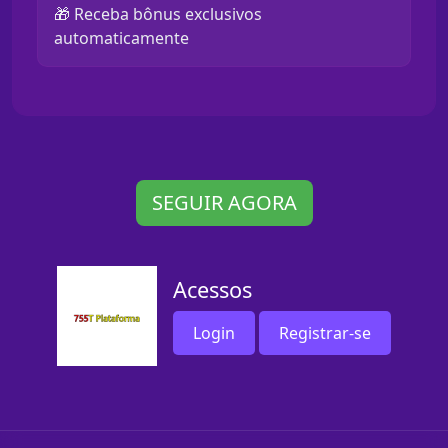
🎁 Receba bônus exclusivos
automaticamente
SEGUIR AGORA
Acessos
Login
Registrar-se