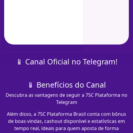
📱 Canal Oficial no Telegram!
📱 Benefícios do Canal
Descubra as vantagens de seguir a 75C Plataforma no
Telegram
Além disso, a 75C Plataforma Brasil conta com bônus
de boas-vindas, cashout disponível e estatísticas em
tempo real, ideais para quem aposta de forma