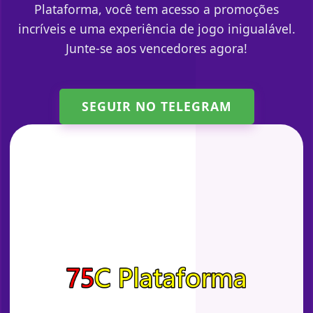
Plataforma, você tem acesso a promoções
incríveis e uma experiência de jogo inigualável.
Junte-se aos vencedores agora!
SEGUIR NO TELEGRAM