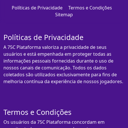
Políticas de Privacidade
Termos e Condições
Sitemap
Políticas de Privacidade
A 75C Plataforma valoriza a privacidade de seus
usuários e está empenhada em proteger todas as
informações pessoais fornecidas durante o uso de
nossos canais de comunicação. Todos os dados
coletados são utilizados exclusivamente para fins de
melhoria contínua da experiência de nossos jogadores.
Termos e Condições
Os usuários da 75C Plataforma concordam em