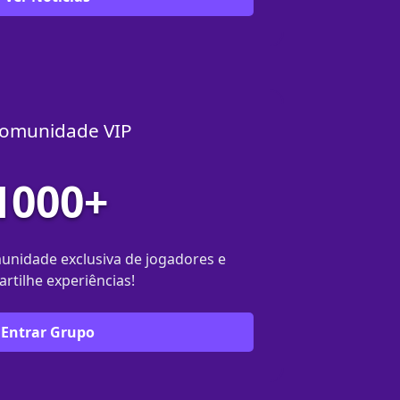
Comunidade VIP
1000+
unidade exclusiva de jogadores e
rtilhe experiências!
Entrar Grupo