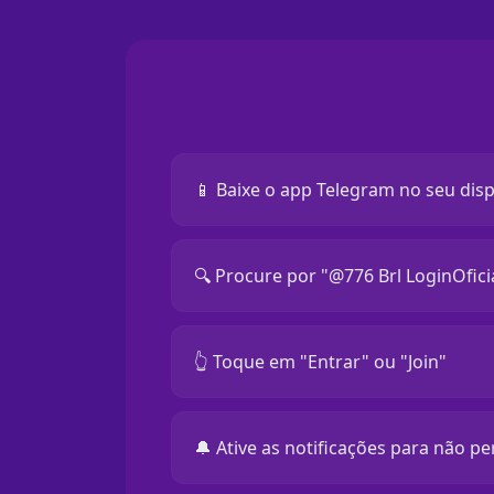
📱 Baixe o app Telegram no seu disp
🔍 Procure por "@776 Brl LoginOfici
👆 Toque em "Entrar" ou "Join"
🔔 Ative as notificações para não p