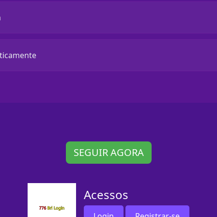
a
aticamente
SEGUIR AGORA
Acessos
Login
Registrar-se