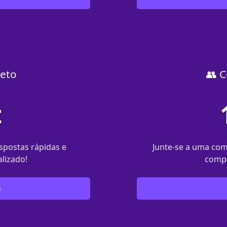
reto
👥 
t
espostas rápidas e
Junte-se a uma com
lizado!
compa
e