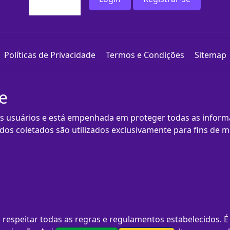
Políticas de Privacidade
Termos e Condições
Sitemap
de
seus usuários e está empenhada em proteger todas as infor
os coletados são utilizados exclusivamente para fins de m
respeitar todas as regras e regulamentos estabelecidos. É