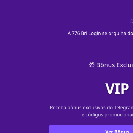
D
A 776 Brl Login se orgulha do
🎁 Bônus Exclu
VIP
Receba bônus exclusivos do Telegra
e códigos promocionai
Ver Bônus