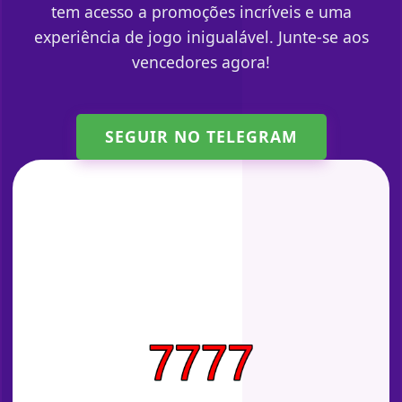
tem acesso a promoções incríveis e uma
experiência de jogo inigualável. Junte-se aos
vencedores agora!
SEGUIR NO TELEGRAM