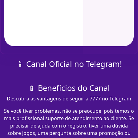
📱 Canal Oficial no Telegram!
📱 Benefícios do Canal
Descubra as vantagens de seguir a 7777 no Telegram
Se você tiver problemas, não se preocupe, pois temos o
mais profissional suporte de atendimento ao cliente. Se
precisar de ajuda com o registro, tiver uma dúvida
sobre jogos, uma pergunta sobre uma promoção ou