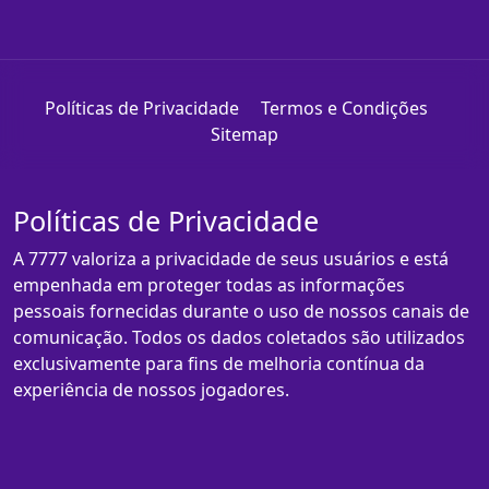
Políticas de Privacidade
Termos e Condições
Sitemap
Políticas de Privacidade
A 7777 valoriza a privacidade de seus usuários e está
empenhada em proteger todas as informações
pessoais fornecidas durante o uso de nossos canais de
comunicação. Todos os dados coletados são utilizados
exclusivamente para fins de melhoria contínua da
experiência de nossos jogadores.