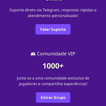
Suporte direto via Telegram, respostas rápidas e
atendimento personalizado!
Falar Suporte
👥 Comunidade VIP
1000+
Junte-se a uma comunidade exclusiva de
jogadores e compartilhe experiências!
Entrar Grupo