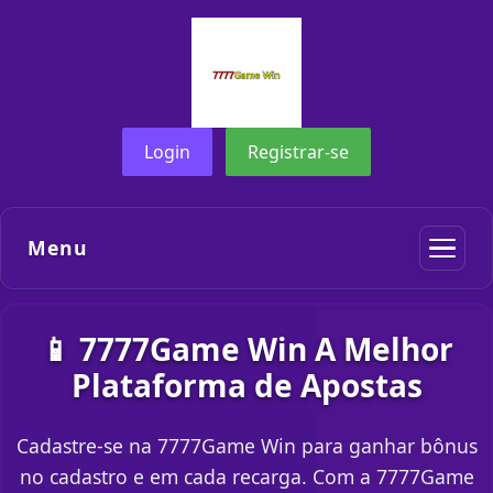
Login
Registrar-se
Menu
📱 7777Game Win A Melhor
Plataforma de Apostas
Cadastre-se na 7777Game Win para ganhar bônus
no cadastro e em cada recarga. Com a 7777Game