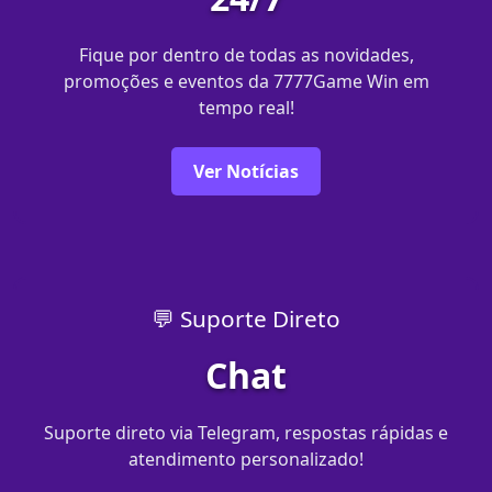
Fique por dentro de todas as novidades,
promoções e eventos da 7777Game Win em
tempo real!
Ver Notícias
💬 Suporte Direto
Chat
Suporte direto via Telegram, respostas rápidas e
atendimento personalizado!