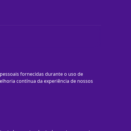
pessoais fornecidas durante o uso de
elhoria contínua da experiência de nossos