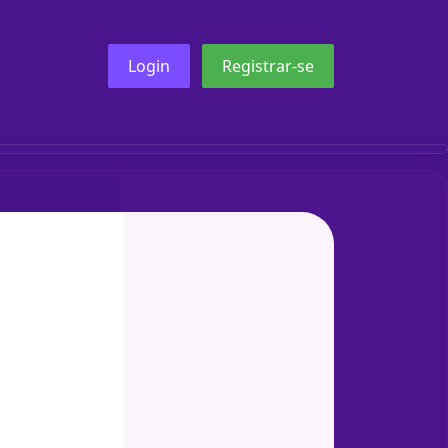
Login
Registrar-se