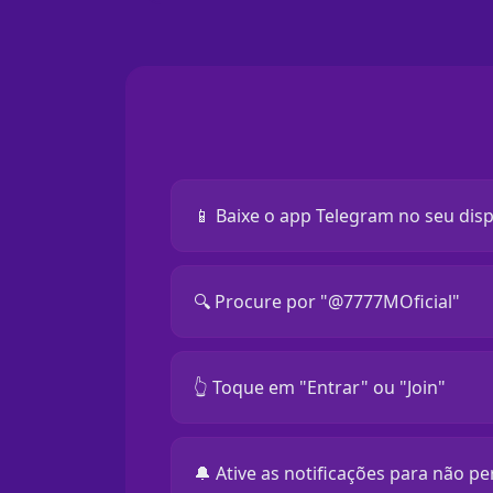
📱 Baixe o app Telegram no seu disp
🔍 Procure por "@7777MOficial"
👆 Toque em "Entrar" ou "Join"
🔔 Ative as notificações para não p