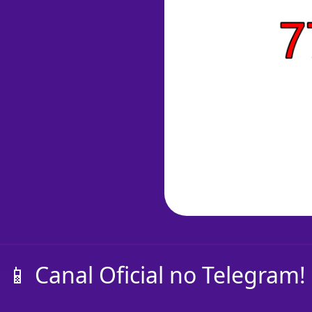
📱 Canal Oficial no Telegram!