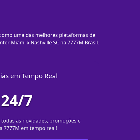
a como uma das melhores plataformas de
nter Miami x Nashville SC na 7777M Brasil.
cias em Tempo Real
24/7
e todas as novidades, promoções e
a 7777M em tempo real!