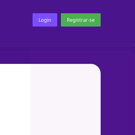
Login
Registrar-se