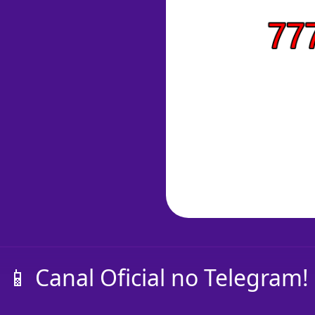
📱 Canal Oficial no Telegram!