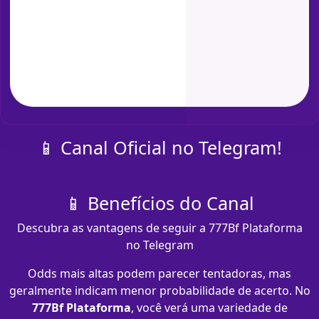
📱 Canal Oficial no Telegram!
📱 Benefícios do Canal
Descubra as vantagens de seguir a 777Bf Plataforma
no Telegram
Odds mais altas podem parecer tentadoras, mas
geralmente indicam menor probabilidade de acerto. No
777Bf Plataforma
, você verá uma variedade de