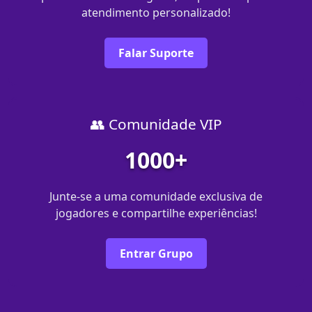
atendimento personalizado!
Falar Suporte
👥 Comunidade VIP
1000+
Junte-se a uma comunidade exclusiva de
jogadores e compartilhe experiências!
Entrar Grupo