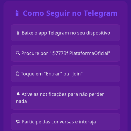
📱 Como Seguir no Telegram
📱 Baixe o app Telegram no seu dispositivo
🔍 Procure por "@777Bf PlataformaOficial"
👆 Toque em "Entrar" ou "Join"
🔔 Ative as notificações para não perder
nada
💬 Participe das conversas e interaja