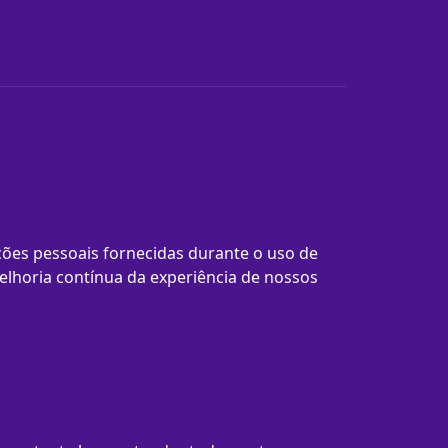
ões pessoais fornecidas durante o uso de
elhoria contínua da experiência de nossos