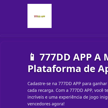
📱 777DD APP A 
Plataforma de A
Cadastre-se na 777DD APP para ganhar
cada recarga. Com a 777DD APP, você 
incríveis e uma experiência de jogo inig
vencedores agora!