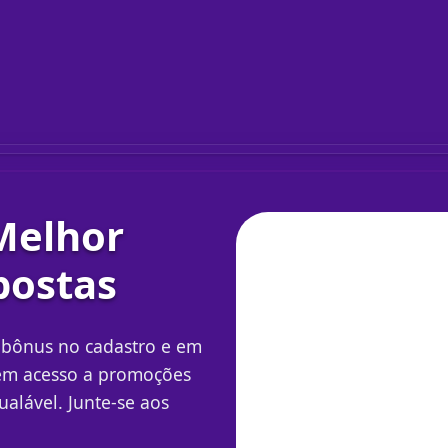
Melhor
postas
 bônus no cadastro e em
tem acesso a promoções
ualável. Junte-se aos