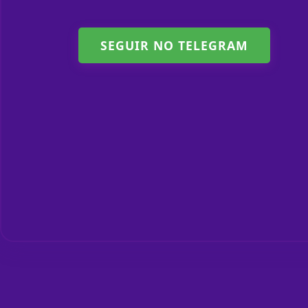
SEGUIR NO TELEGRAM