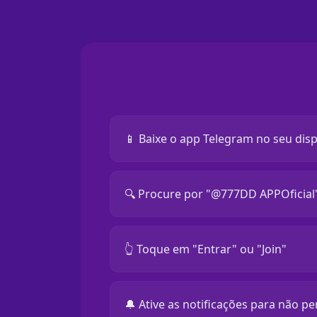
📱 Baixe o app Telegram no seu disp
🔍 Procure por "@777DD APPOficial
👆 Toque em "Entrar" ou "Join"
🔔 Ative as notificações para não p