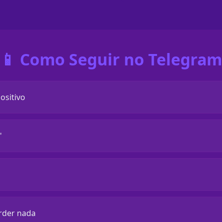
📱 Como Seguir no Telegram
ositivo
"
erder nada