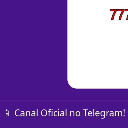
📱 Canal Oficial no Telegram!