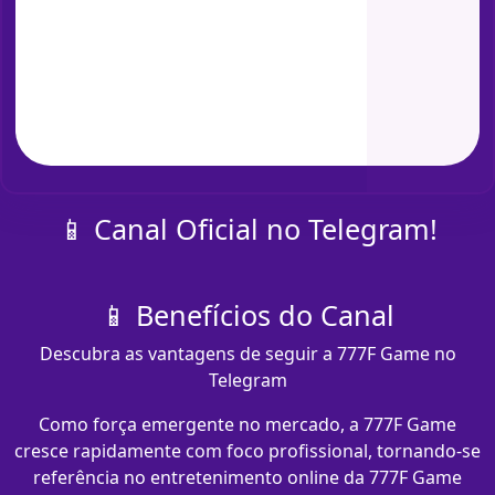
📱 Canal Oficial no Telegram!
📱 Benefícios do Canal
Descubra as vantagens de seguir a 777F Game no
Telegram
Como força emergente no mercado, a 777F Game
cresce rapidamente com foco profissional, tornando-se
referência no entretenimento online da 777F Game