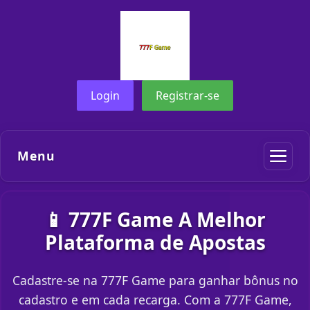
Login
Registrar-se
Menu
📱 777F Game A Melhor
Plataforma de Apostas
Cadastre-se na 777F Game para ganhar bônus no
cadastro e em cada recarga. Com a 777F Game,