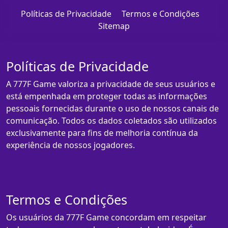
Políticas de Privacidade
Termos e Condições
Sitemap
Políticas de Privacidade
A 777F Game valoriza a privacidade de seus usuários e
está empenhada em proteger todas as informações
pessoais fornecidas durante o uso de nossos canais de
comunicação. Todos os dados coletados são utilizados
exclusivamente para fins de melhoria contínua da
experiência de nossos jogadores.
Termos e Condições
Os usuários da 777F Game concordam em respeitar