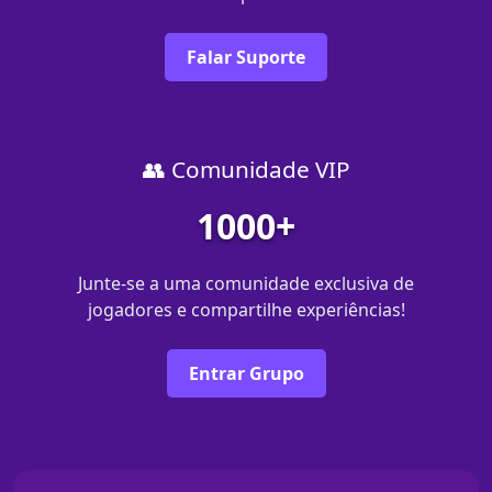
Falar Suporte
👥 Comunidade VIP
1000+
Junte-se a uma comunidade exclusiva de
jogadores e compartilhe experiências!
Entrar Grupo