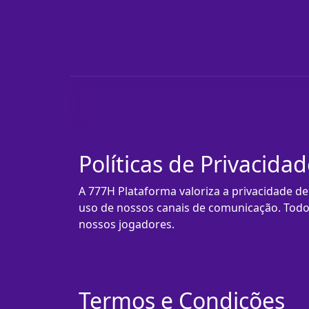
Políticas de Privacida
A 777H Plataforma valoriza a privacidade d
uso de nossos canais de comunicação. Todos
nossos jogadores.
Termos e Condições