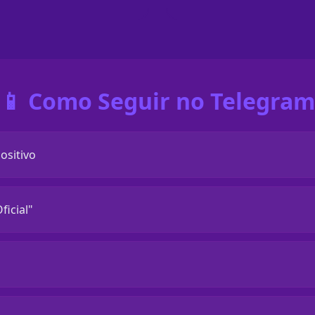
📱 Como Seguir no Telegram
ositivo
icial"