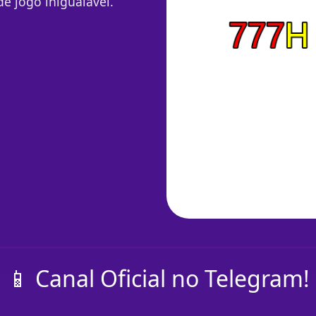
e jogo inigualável.
📱 Canal Oficial no Telegram!