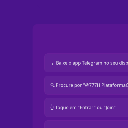
📱 Baixe o app Telegram no seu disp
🔍 Procure por "@777H PlataformaOf
👆 Toque em "Entrar" ou "Join"