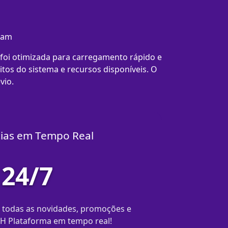
ram
a foi otimizada para carregamento rápido e
itos do sistema e recursos disponíveis. O
vio.
cias em Tempo Real
24/7
e todas as novidades, promoções e
7H Plataforma em tempo real!