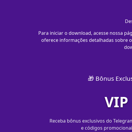
De
Para iniciar o download, acesse nossa pág
oferece informações detalhadas sobre o c
dow
🎁 Bônus Exclu
VIP
Receba bônus exclusivos do Telegra
e códigos promocionai