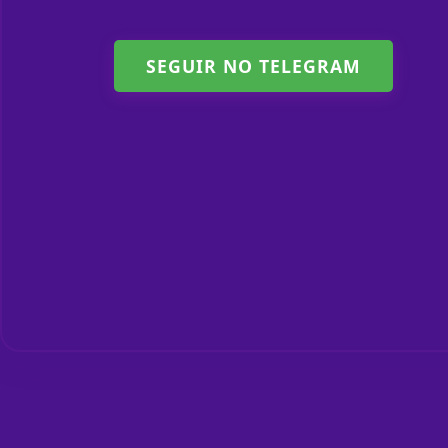
SEGUIR NO TELEGRAM