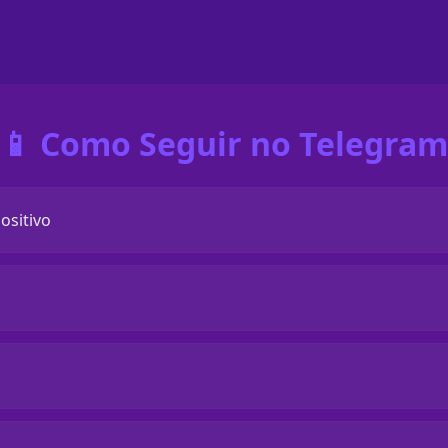
📱 Como Seguir no Telegram
ositivo