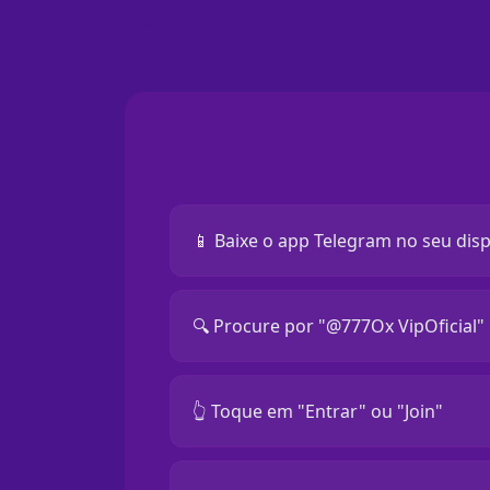
📱 Baixe o app Telegram no seu disp
🔍 Procure por "@777Ox VipOficial"
👆 Toque em "Entrar" ou "Join"