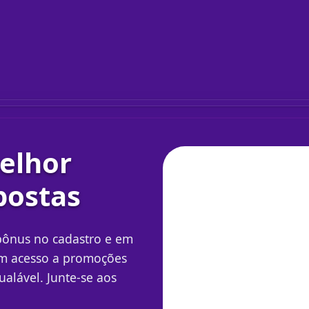
elhor
postas
bônus no cadastro e em
em acesso a promoções
ualável. Junte-se aos