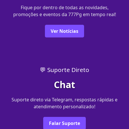
Fique por dentro de todas as novidades,
promoções e eventos da 777Pg em tempo real!
Ver Notícias
💬 Suporte Direto
Chat
Suporte direto via Telegram, respostas rápidas e
atendimento personalizado!
Falar Suporte