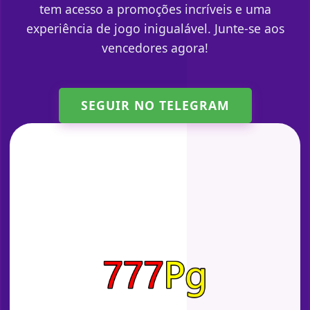
tem acesso a promoções incríveis e uma
experiência de jogo inigualável. Junte-se aos
vencedores agora!
SEGUIR NO TELEGRAM