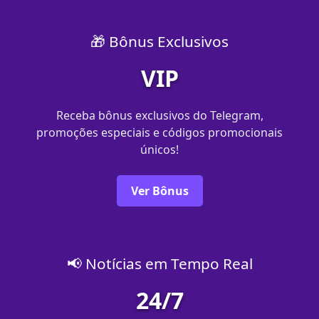
🎁 Bônus Exclusivos
VIP
Receba bônus exclusivos do Telegram,
promoções especiais e códigos promocionais
únicos!
Ver Bônus
📢 Notícias em Tempo Real
24/7