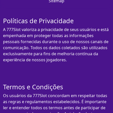
Sitemap
Políticas de Privacidade
A 777Slot valoriza a privacidade de seus usuários e está
empenhada em proteger todas as informações
pessoais fornecidas durante o uso de nossos canais de
comunicação. Todos os dados coletados são utilizados
exclusivamente para fins de melhoria contínua da
experiência de nossos jogadores.
Termos e Condições
Os usuários da 777Slot concordam em respeitar todas
as regras e regulamentos estabelecidos. É importante
ler e entender todos os termos antes de participar de