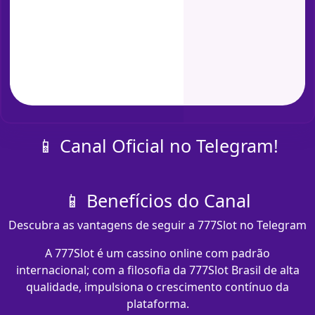
📱 Canal Oficial no Telegram!
📱 Benefícios do Canal
Descubra as vantagens de seguir a 777Slot no Telegram
A 777Slot é um cassino online com padrão
internacional; com a filosofia da 777Slot Brasil de alta
qualidade, impulsiona o crescimento contínuo da
plataforma.