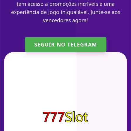
tem acesso a promoções incríveis e uma
experiência de jogo inigualável. Junte-se aos
vencedores agora!
SEGUIR NO TELEGRAM