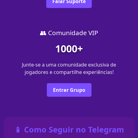
Falar Suporte
👥 Comunidade VIP
1000+
Junte-se a uma comunidade exclusiva de
jogadores e compartilhe experiências!
Entrar Grupo
📱 Como Seguir no Telegram