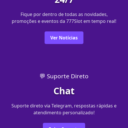
Fique por dentro de todas as novidades,
promoções e eventos da 777Slot em tempo real!
Ver Notícias
💬 Suporte Direto
Chat
Suporte direto via Telegram, respostas rápidas e
atendimento personalizado!