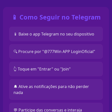
📱 Como Seguir no Telegram
📱 Baixe o app Telegram no seu dispositivo
🔍 Procure por "@777Win APP LoginOficial"
👆 Toque em "Entrar" ou "Join"
🔔 Ative as notificações para não perder
nada
💬 Participe das conversas e interaja