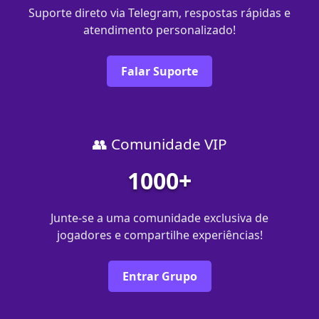
Suporte direto via Telegram, respostas rápidas e
atendimento personalizado!
Falar Suporte
👥 Comunidade VIP
1000+
Junte-se a uma comunidade exclusiva de
jogadores e compartilhe experiências!
Entrar Grupo