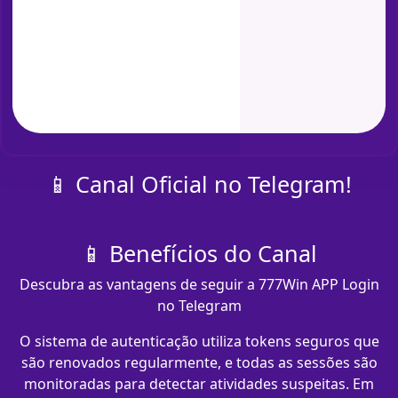
📱 Canal Oficial no Telegram!
📱 Benefícios do Canal
Descubra as vantagens de seguir a 777Win APP Login
no Telegram
O sistema de autenticação utiliza tokens seguros que
são renovados regularmente, e todas as sessões são
monitoradas para detectar atividades suspeitas. Em