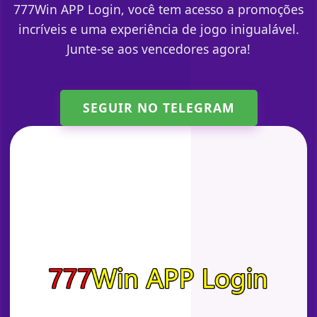
777Win APP Login, você tem acesso a promoções
incríveis e uma experiência de jogo inigualável.
Junte-se aos vencedores agora!
SEGUIR NO TELEGRAM