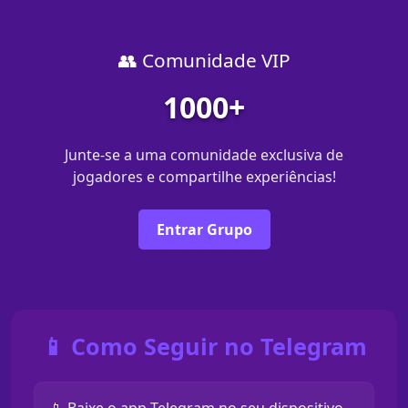
👥 Comunidade VIP
1000+
Junte-se a uma comunidade exclusiva de
jogadores e compartilhe experiências!
Entrar Grupo
📱 Como Seguir no Telegram