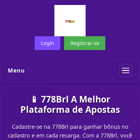
Login
Registrar-se
Menu
📱 778Brl A Melhor
Plataforma de Apostas
Cadastre-se na 778Brl para ganhar bônus no
cadastro e em cada recarga. Com a 778Brl, você