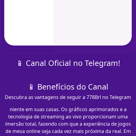
📱 Canal Oficial no Telegram!
📱 Benefícios do Canal
Descubra as vantagens de seguir a 778Brl no Telegram
niente em suas casas. Os gráficos aprimorados e a
tecnologia de streaming ao vivo proporcionam uma
imersão total, fazendo com que a experiência de jogos
de mesa online seja cada vez mais próxima da real. Em