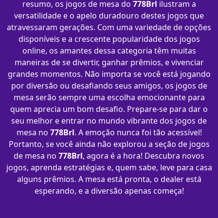
resumo, os jogos de mesa do
778Brl
ilustram a
versatilidade e o apelo duradouro destes jogos que
atravessaram gerações. Com uma variedade de opções
disponíveis e a crescente popularidade dos jogos
online, os amantes dessa categoria têm muitas
maneiras de se divertir, ganhar prêmios, e vivenciar
grandes momentos. Não importa se você está jogando
por diversão ou desafiando seus amigos, os jogos de
mesa serão sempre uma escolha emocionante para
quem aprecia um bom desafio. Prepare-se para dar o
seu melhor e entrar no mundo vibrante dos jogos de
mesa no
778Brl
. A emoção nunca foi tão acessível!
Portanto, se você ainda não explorou a seção de jogos
de mesa no
778Brl
, agora é a hora! Descubra novos
jogos, aprenda estratégias e, quem sabe, leve para casa
alguns prêmios. A mesa está pronta, o dealer está
esperando, e a diversão apenas começa!