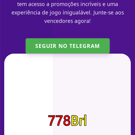
tem acesso a promoções incríveis e uma
experiência de jogo inigualável. Junte-se aos
vencedores agora!
SEGUIR NO TELEGRAM