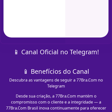
📱 Canal Oficial no Telegram!
📱 Benefícios do Canal
Descubra as vantagens de seguir a 77Bra.Com no
Telegram
Desde sua criação, a 77Bra.Com mantém o
compromisso com o cliente e a integridade — a
77Bra.Com Brasil inova continuamente para oferecer