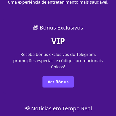
uma experiência de entretenimento mais saudável.
🎁 Bônus Exclusivos
VIP
Receba bônus exclusivos do Telegram,
promoções especiais e códigos promocionais
únicos!
Ver Bônus
📢 Notícias em Tempo Real