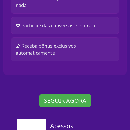
nada
💬 Participe das conversas e interaja
🎁 Receba bônus exclusivos
automaticamente
SEGUIR AGORA
Acessos