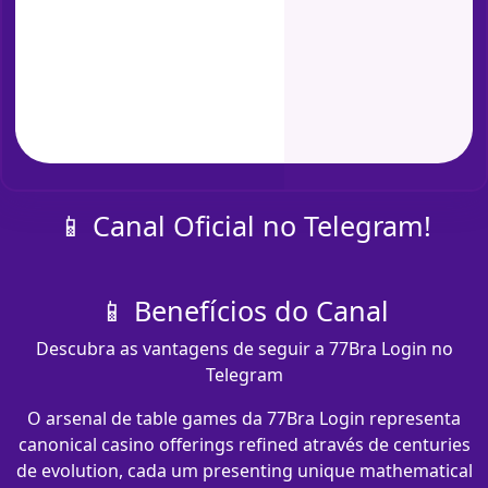
📱 Canal Oficial no Telegram!
📱 Benefícios do Canal
Descubra as vantagens de seguir a 77Bra Login no
Telegram
O arsenal de table games da 77Bra Login representa
canonical casino offerings refined através de centuries
de evolution, cada um presenting unique mathematical