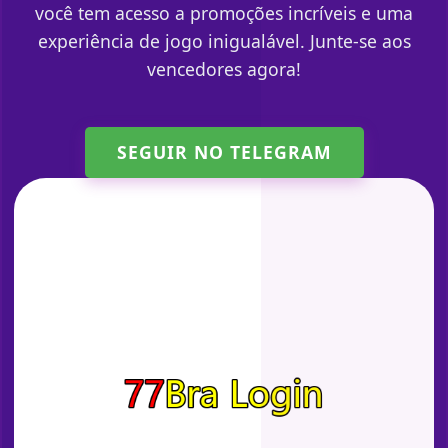
você tem acesso a promoções incríveis e uma
experiência de jogo inigualável. Junte-se aos
vencedores agora!
SEGUIR NO TELEGRAM