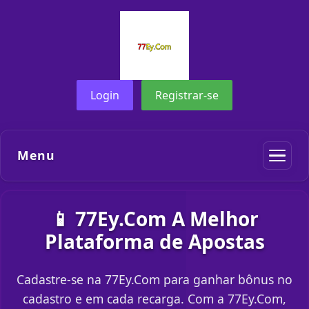
Login
Registrar-se
Menu
📱 77Ey.Com A Melhor
Plataforma de Apostas
Cadastre-se na 77Ey.Com para ganhar bônus no
cadastro e em cada recarga. Com a 77Ey.Com,