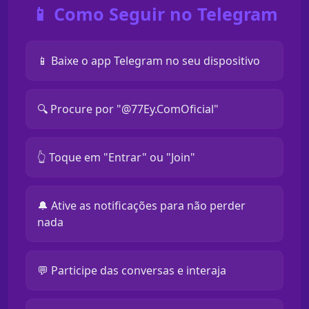
📱 Como Seguir no Telegram
📱 Baixe o app Telegram no seu dispositivo
🔍 Procure por "@77Ey.ComOficial"
👆 Toque em "Entrar" ou "Join"
🔔 Ative as notificações para não perder
nada
💬 Participe das conversas e interaja