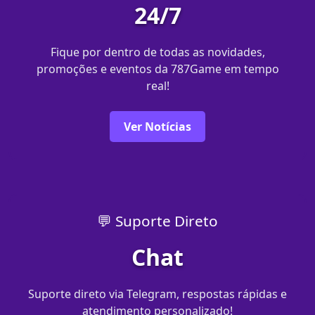
24/7
Fique por dentro de todas as novidades,
promoções e eventos da 787Game em tempo
real!
Ver Notícias
💬 Suporte Direto
Chat
Suporte direto via Telegram, respostas rápidas e
atendimento personalizado!