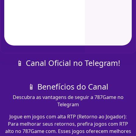
📱 Canal Oficial no Telegram!
📱 Benefícios do Canal
Descubra as vantagens de seguir a 787Game no
Telegram
Jogue em jogos com alta RTP (Retorno ao Jogador):
Para melhorar seus retornos, prefira jogos com RTP
alto no 787Game com​. Esses jogos oferecem melhores