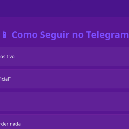
📱 Como Seguir no Telegram
ositivo
cial"
erder nada