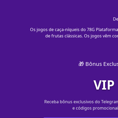
De
Os jogos de caça-níqueis do 78G Plataforma 
de frutas clássicas. Os jogos vêm co
🎁 Bônus Exclu
VIP
Receba bônus exclusivos do Telegra
e códigos promocionai