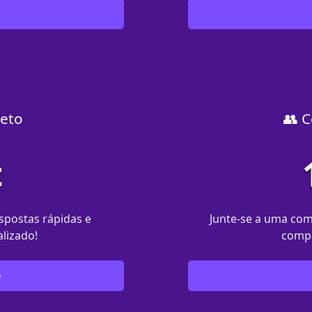
reto
👥 
t
espostas rápidas e
Junte-se a uma com
lizado!
compa
e