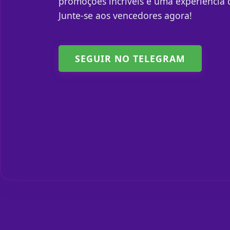
promoções incríveis e uma experiência d
Junte-se aos vencedores agora!
SEGUIR NO TELEGRAM