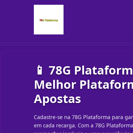
📱 78G Plataform
Melhor Platafor
Apostas
Cadastre-se na 78G Plataforma para ga
em cada recarga. Com a 78G Plataforma