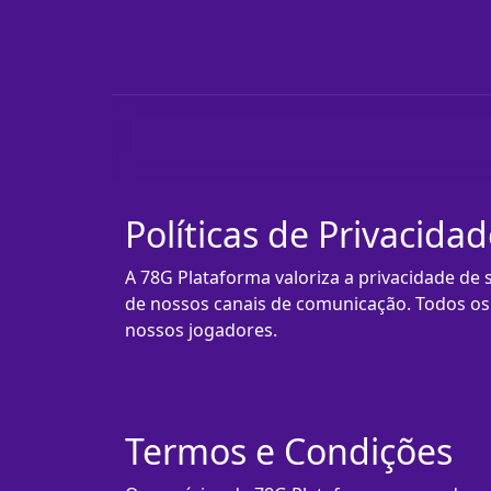
Políticas de Privacida
A 78G Plataforma valoriza a privacidade de
de nossos canais de comunicação. Todos os 
nossos jogadores.
Termos e Condições