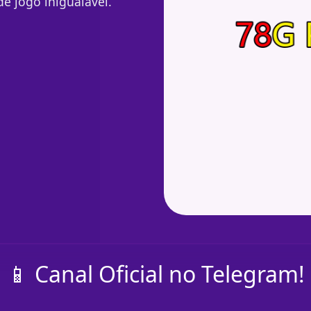
e jogo inigualável.
📱 Canal Oficial no Telegram!