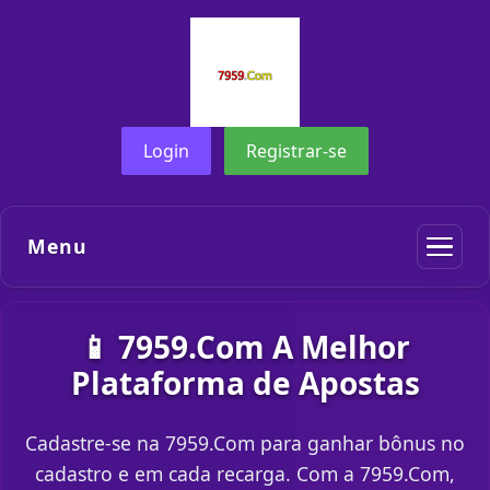
Login
Registrar-se
Menu
📱 7959.Com A Melhor
Plataforma de Apostas
Cadastre-se na 7959.Com para ganhar bônus no
cadastro e em cada recarga. Com a 7959.Com,