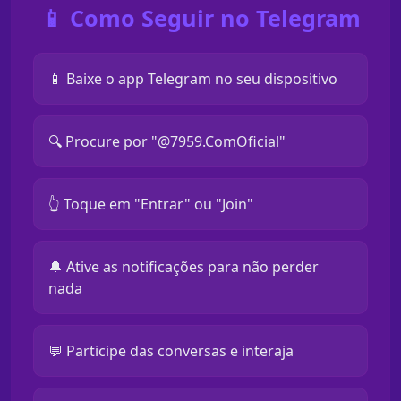
📱 Como Seguir no Telegram
📱 Baixe o app Telegram no seu dispositivo
🔍 Procure por "@7959.ComOficial"
👆 Toque em "Entrar" ou "Join"
🔔 Ative as notificações para não perder
nada
💬 Participe das conversas e interaja