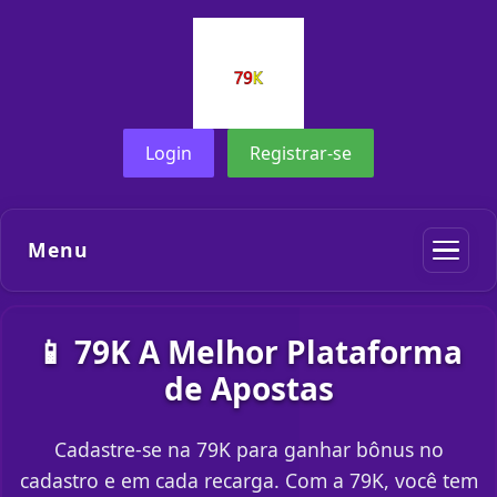
Login
Registrar-se
Menu
📱 79K A Melhor Plataforma
de Apostas
Cadastre-se na 79K para ganhar bônus no
cadastro e em cada recarga. Com a 79K, você tem