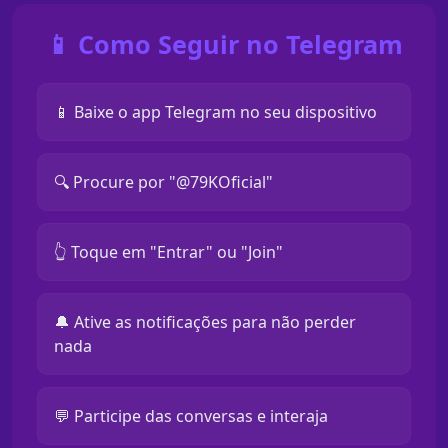
📱 Como Seguir no Telegram
📱 Baixe o app Telegram no seu dispositivo
🔍 Procure por "@79KOficial"
👆 Toque em "Entrar" ou "Join"
🔔 Ative as notificações para não perder
nada
💬 Participe das conversas e interaja