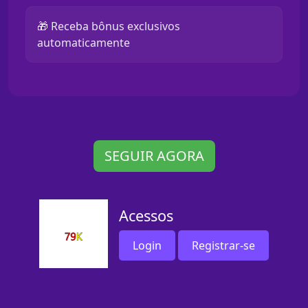
🎁 Receba bônus exclusivos
automaticamente
SEGUIR AGORA
Acessos
Login
Registrar-se