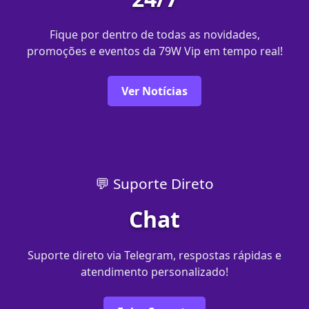
Fique por dentro de todas as novidades,
promoções e eventos da 79W Vip em tempo real!
Ver Notícias
💬 Suporte Direto
Chat
Suporte direto via Telegram, respostas rápidas e
atendimento personalizado!