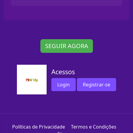
SEGUIR AGORA
Acessos
Login
Registrar-se
Políticas de Privacidade
Termos e Condições