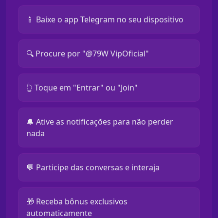
📱 Baixe o app Telegram no seu dispositivo
🔍 Procure por "@79W VipOficial"
👆 Toque em "Entrar" ou "Join"
🔔 Ative as notificações para não perder
nada
💬 Participe das conversas e interaja
🎁 Receba bônus exclusivos
automaticamente