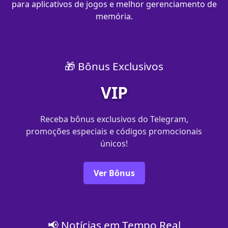
para aplicativos de jogos e melhor gerenciamento de
memória.
🎁 Bônus Exclusivos
VIP
Receba bônus exclusivos do Telegram,
promoções especiais e códigos promocionais
únicos!
Ver Bônus
📢 Notícias em Tempo Real