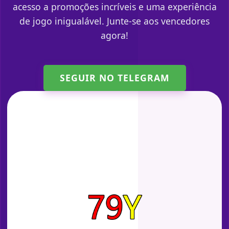
acesso a promoções incríveis e uma experiência
de jogo inigualável. Junte-se aos vencedores
agora!
SEGUIR NO TELEGRAM