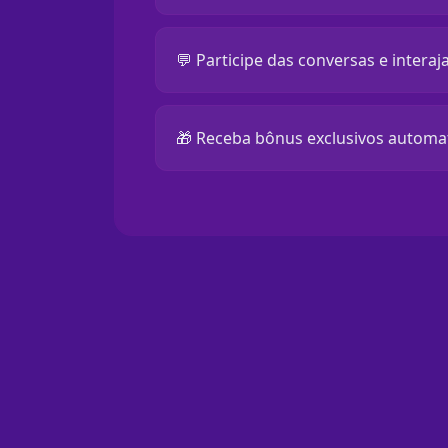
💬 Participe das conversas e interaj
🎁 Receba bônus exclusivos autom