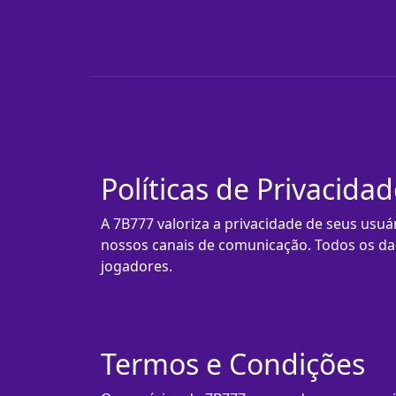
Políticas de Privacida
A 7B777 valoriza a privacidade de seus usu
nossos canais de comunicação. Todos os dad
jogadores.
Termos e Condições