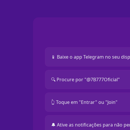
📱 Baixe o app Telegram no seu disp
🔍 Procure por "@7B777Oficial"
👆 Toque em "Entrar" ou "Join"
🔔 Ative as notificações para não p