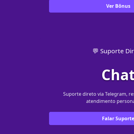
Ver Bônus
💬 Suporte Di
Cha
Suporte direto via Telegram, r
atendimento persona
Falar Suport