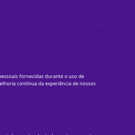
pessoais fornecidas durante o uso de
elhoria contínua da experiência de nossos