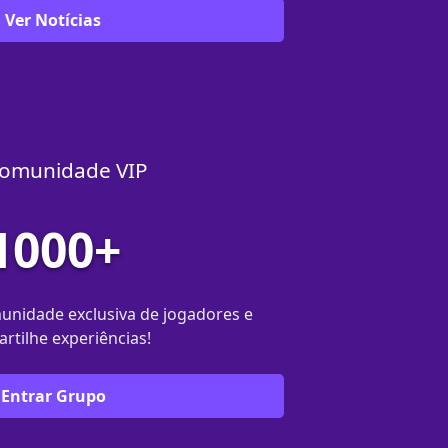
Ver Notícias
Comunidade VIP
1000+
unidade exclusiva de jogadores e
rtilhe experiências!
Entrar Grupo