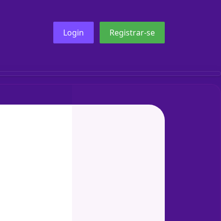
Login
Registrar-se