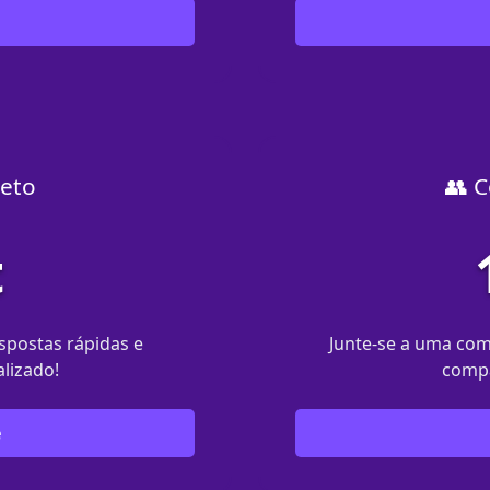
reto
👥 
t
espostas rápidas e
Junte-se a uma com
lizado!
compa
e