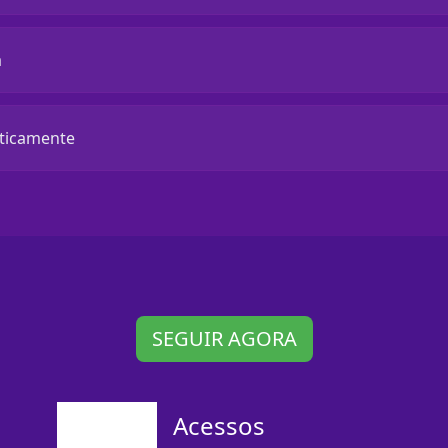
a
aticamente
SEGUIR AGORA
Acessos