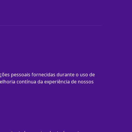
ções pessoais fornecidas durante o uso de
elhoria contínua da experiência de nossos