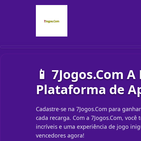
📱 7Jogos.Com A
Plataforma de A
Cadastre-se na 7Jogos.Com para ganhar
cada recarga. Com a 7Jogos.Com, você 
incríveis e uma experiência de jogo inig
vencedores agora!