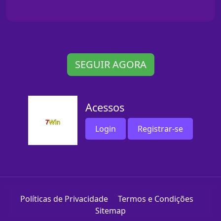
SEGUIR AGORA
Acessos
Login
Registrar-se
Políticas de Privacidade
Termos e Condições
Sitemap