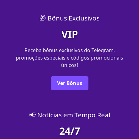
🎁 Bônus Exclusivos
VIP
Receba bônus exclusivos do Telegram,
promoções especiais e códigos promocionais
únicos!
Ver Bônus
📢 Notícias em Tempo Real
24/7