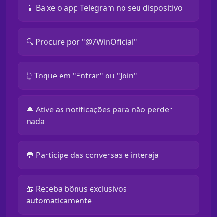
📱 Baixe o app Telegram no seu dispositivo
🔍 Procure por "@7WinOficial"
👆 Toque em "Entrar" ou "Join"
🔔 Ative as notificações para não perder
nada
💬 Participe das conversas e interaja
🎁 Receba bônus exclusivos
automaticamente