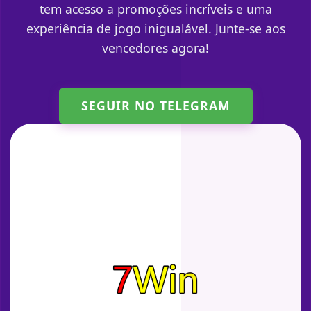
tem acesso a promoções incríveis e uma
experiência de jogo inigualável. Junte-se aos
vencedores agora!
SEGUIR NO TELEGRAM