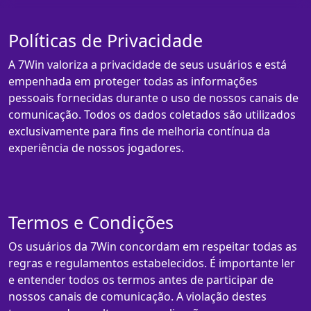
Políticas de Privacidade
A 7Win valoriza a privacidade de seus usuários e está
empenhada em proteger todas as informações
pessoais fornecidas durante o uso de nossos canais de
comunicação. Todos os dados coletados são utilizados
exclusivamente para fins de melhoria contínua da
experiência de nossos jogadores.
Termos e Condições
Os usuários da 7Win concordam em respeitar todas as
regras e regulamentos estabelecidos. É importante ler
e entender todos os termos antes de participar de
nossos canais de comunicação. A violação destes