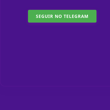
SEGUIR NO TELEGRAM