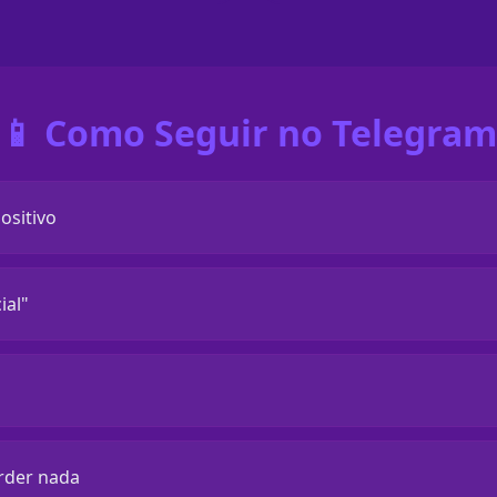
📱 Como Seguir no Telegram
ositivo
ial"
erder nada