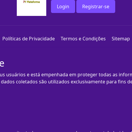
Login
Registrar-se
Políticas de Privacidade
Termos e Condições
Sitemap
de
seus usuários e está empenhada em proteger todas as info
dados coletados são utilizados exclusivamente para fins d