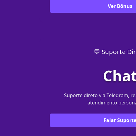
Ver Bônus
💬 Suporte Di
Cha
Suporte direto via Telegram, r
atendimento persona
Falar Suport