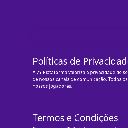
Políticas de Privacida
A 7Y Plataforma valoriza a privacidade de 
de nossos canais de comunicação. Todos os 
nossos jogadores.
Termos e Condições