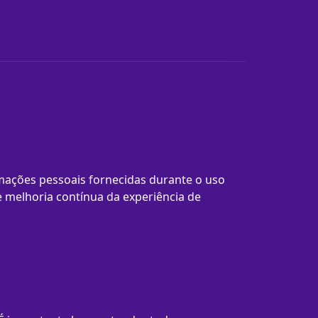
rmações pessoais fornecidas durante o uso
e melhoria contínua da experiência de