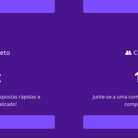
reto
👥 
t
espostas rápidas e
Junte-se a uma com
lizado!
compa
e