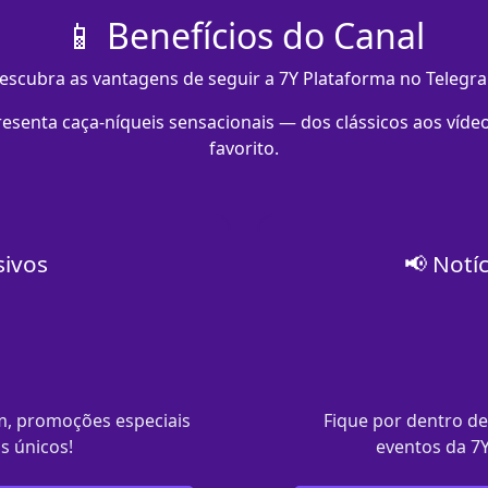
📱 Benefícios do Canal
escubra as vantagens de seguir a 7Y Plataforma no Telegr
resenta caça-níqueis sensacionais — dos clássicos aos víd
favorito.
sivos
📢 Notí
m, promoções especiais
Fique por dentro d
s únicos!
eventos da 7