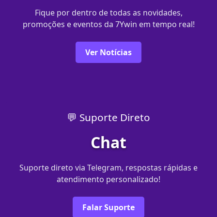
Fique por dentro de todas as novidades,
promoções e eventos da 7Ywin em tempo real!
Ver Notícias
💬 Suporte Direto
Chat
Suporte direto via Telegram, respostas rápidas e
atendimento personalizado!
Falar Suporte