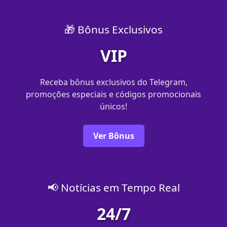
🎁 Bônus Exclusivos
VIP
Receba bônus exclusivos do Telegram,
promoções especiais e códigos promocionais
únicos!
Ver Bônus
📢 Notícias em Tempo Real
24/7