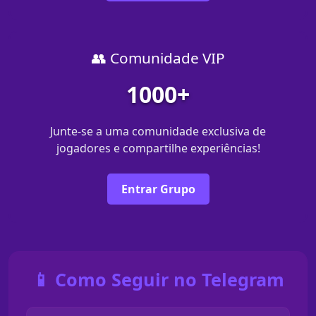
👥 Comunidade VIP
1000+
Junte-se a uma comunidade exclusiva de
jogadores e compartilhe experiências!
Entrar Grupo
📱 Como Seguir no Telegram