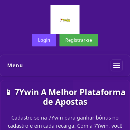
Login
Registrar-se
Menu
📱 7Ywin A Melhor Plataforma
de Apostas
Cadastre-se na 7Ywin para ganhar bônus no
cadastro e em cada recarga. Com a 7Ywin, você