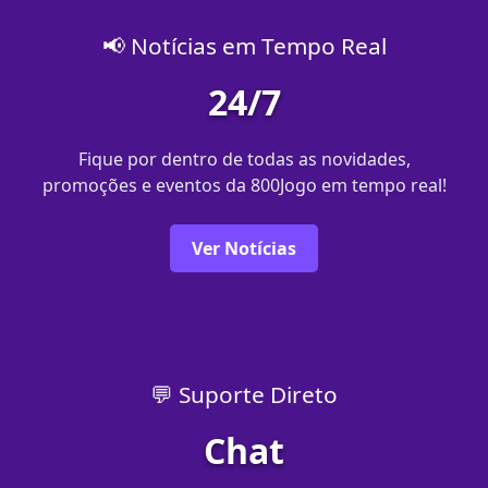
📢 Notícias em Tempo Real
24/7
Fique por dentro de todas as novidades,
promoções e eventos da 800Jogo em tempo real!
Ver Notícias
💬 Suporte Direto
Chat