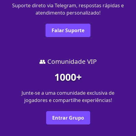
Suporte direto via Telegram, respostas rápidas e
atendimento personalizado!
Falar Suporte
👥 Comunidade VIP
1000+
Junte-se a uma comunidade exclusiva de
jogadores e compartilhe experiências!
Entrar Grupo