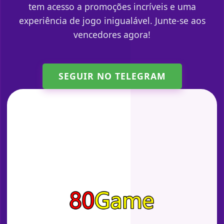
tem acesso a promoções incríveis e uma
experiência de jogo inigualável. Junte-se aos
vencedores agora!
SEGUIR NO TELEGRAM