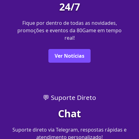
24/7
Fique por dentro de todas as novidades,
promoções e eventos da 80Game em tempo
real!
Ver Notícias
💬 Suporte Direto
Chat
Suporte direto via Telegram, respostas rápidas e
atendimento personalizado!