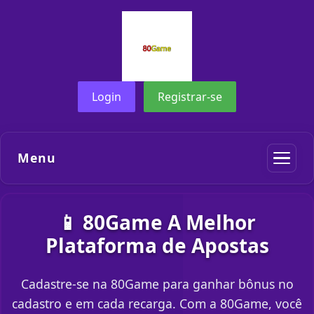
Login
Registrar-se
Menu
📱 80Game A Melhor
Plataforma de Apostas
Cadastre-se na 80Game para ganhar bônus no
cadastro e em cada recarga. Com a 80Game, você