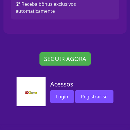
🎁 Receba bônus exclusivos
automaticamente
SEGUIR AGORA
Acessos
Login
Registrar-se