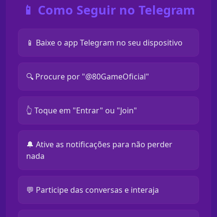
📱 Como Seguir no Telegram
📱 Baixe o app Telegram no seu dispositivo
🔍 Procure por "@80GameOficial"
👆 Toque em "Entrar" ou "Join"
🔔 Ative as notificações para não perder
nada
💬 Participe das conversas e interaja