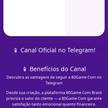
📱 Canal Oficial no Telegram!
📱 Benefícios do Canal
Descubra as vantagens de seguir a 80Game Com no
Telegram
Desde sua criação, a plataforma 80Game Com Brasil
prioriza o valor do cliente — a 80Game Com garante
satisfação tanto emocional quanto financeira.