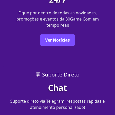
Fique por dentro de todas as novidades,
promoções e eventos da 80Game Com em
tempo real!
Ver Notícias
💬 Suporte Direto
Chat
Suporte direto via Telegram, respostas rápidas e
atendimento personalizado!