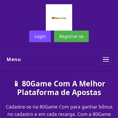
Login
Registrar-se
Menu
📱 80Game Com A Melhor
Plataforma de Apostas
Cadastre-se na 80Game Com para ganhar bônus
no cadastro e em cada recarga. Com a 80Game