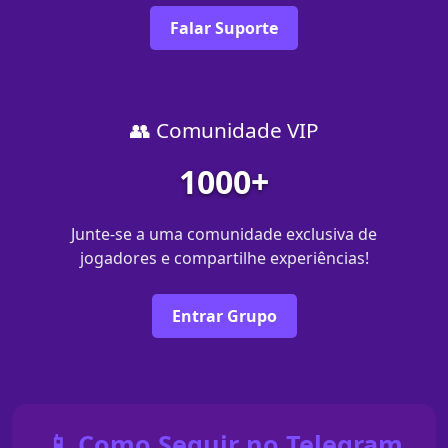
Falar Suporte
👥 Comunidade VIP
1000+
Junte-se a uma comunidade exclusiva de
jogadores e compartilhe experiências!
Entrar Grupo
📱 Como Seguir no Telegram