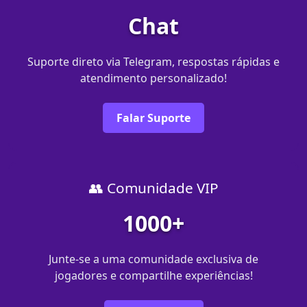
Chat
Suporte direto via Telegram, respostas rápidas e
atendimento personalizado!
Falar Suporte
👥 Comunidade VIP
1000+
Junte-se a uma comunidade exclusiva de
jogadores e compartilhe experiências!