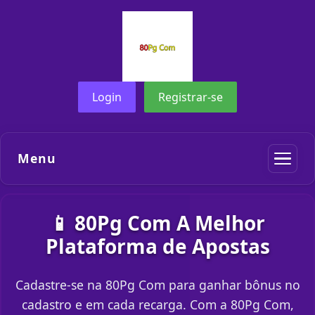
Login
Registrar-se
Menu
📱 80Pg Com A Melhor
Plataforma de Apostas
Cadastre-se na 80Pg Com para ganhar bônus no
cadastro e em cada recarga. Com a 80Pg Com,