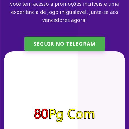
você tem acesso a promoções incríveis e uma
experiência de jogo inigualável. Junte-se aos
vencedores agora!
SEGUIR NO TELEGRAM