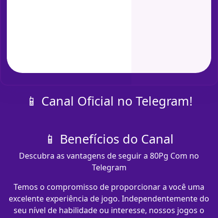
📱 Canal Oficial no Telegram!
📱 Benefícios do Canal
Descubra as vantagens de seguir a 80Pg Com no
Telegram
Temos o compromisso de proporcionar a você uma
excelente experiência de jogo. Independentemente do
seu nível de habilidade ou interesse, nossos jogos o