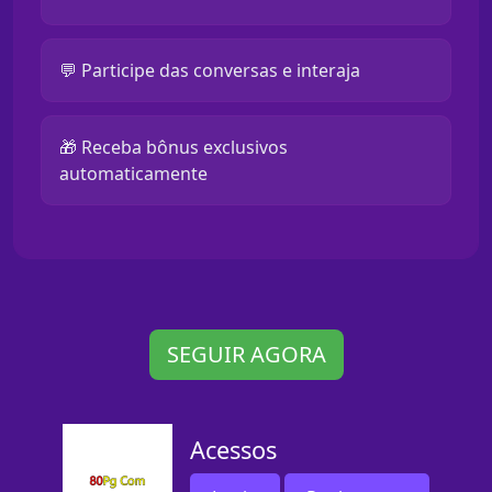
💬 Participe das conversas e interaja
🎁 Receba bônus exclusivos
automaticamente
SEGUIR AGORA
Acessos