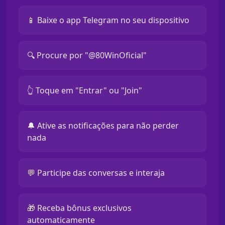
📱 Baixe o app Telegram no seu dispositivo
🔍 Procure por "@80WinOficial"
👆 Toque em "Entrar" ou "Join"
🔔 Ative as notificações para não perder
nada
💬 Participe das conversas e interaja
🎁 Receba bônus exclusivos
automaticamente