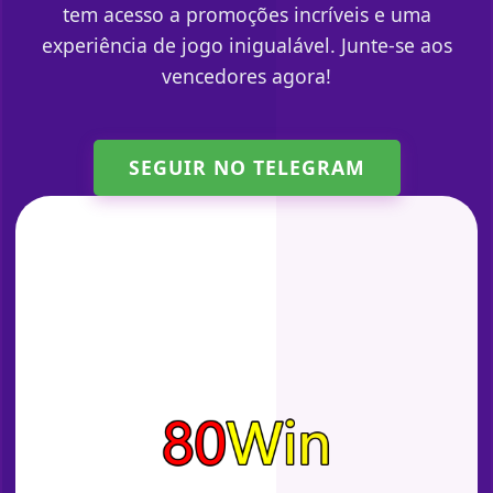
tem acesso a promoções incríveis e uma
experiência de jogo inigualável. Junte-se aos
vencedores agora!
SEGUIR NO TELEGRAM