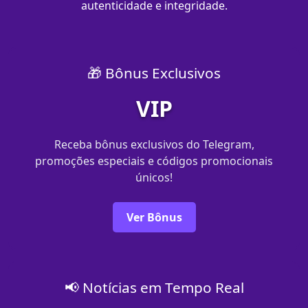
autenticidade e integridade.
🎁 Bônus Exclusivos
VIP
Receba bônus exclusivos do Telegram,
promoções especiais e códigos promocionais
únicos!
Ver Bônus
📢 Notícias em Tempo Real