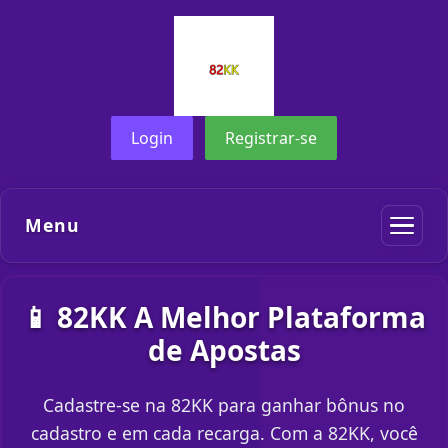
Login
Registrar-se
Menu
📱 82KK A Melhor Plataforma
de Apostas
Cadastre-se na 82KK para ganhar bônus no
cadastro e em cada recarga. Com a 82KK, você