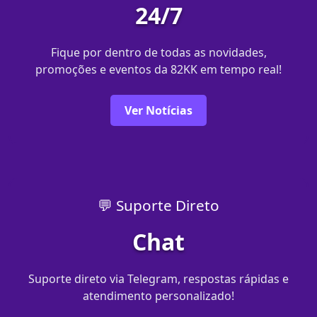
24/7
Fique por dentro de todas as novidades,
promoções e eventos da 82KK em tempo real!
Ver Notícias
💬 Suporte Direto
Chat
Suporte direto via Telegram, respostas rápidas e
atendimento personalizado!